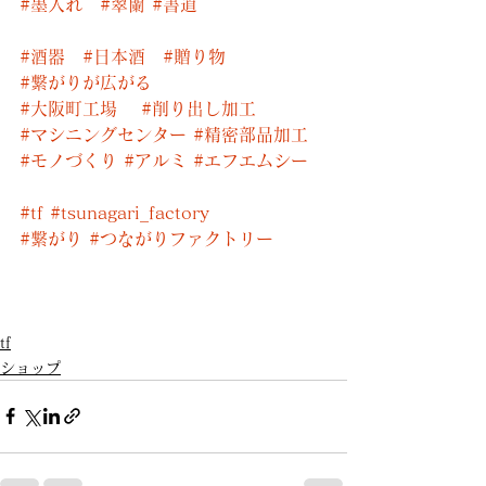
#墨入れ
#翠蘭
#書道
#酒器
#日本酒
#贈り物
#繋がりが広がる
#大阪町工場
#削り出し加工
#マシニングセンター
#精密部品加工
#モノづくり
#アルミ
#エフエムシー
#tf
#tsunagari_factory
#繋がり
#つながりファクトリー
tf
ショップ