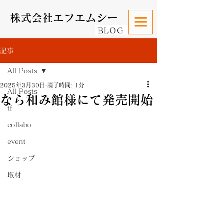
株式会社エフエムシー
BLOG
記事
All Posts
2025年3月30日
読了時間: 1分
All Posts
なら和み館様にて発売開始
tf
collabo
event
ショップ
取材