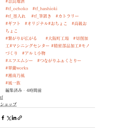
#奈良地酒
#tf_ochoko
#tf_hashioki
#tf_墨入れ
#tf_筆置き
#カトラリー
#ギフト
#オリジナル
#おちょこ
#高級お
ちょこ
#繋がりが広がる
#大阪町工場
#切削加
工
#マシニングセンター
#精密部品加工
#モノ
づくり
#アルミ小物
#エフエムシー
#つながりふぁくとりー
#翠蘭works
#湘南乃風
#風一族
編集済み · 
4時間前
tf
ショップ