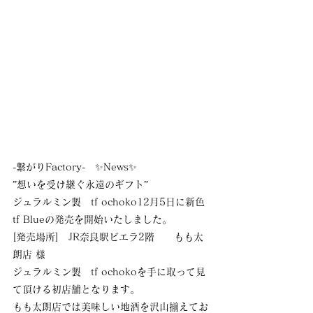
-繋がりFactory-　✨News✨
”想いを受け継ぐ永遠のギフト”
ジュラルミン製　tf ochoko12月5日に新色 
tf Blueの発売を開始いたしました。
[発売場所]　JR奈良駅ビエラ2階　　もも太
朗店 様
ジュラルミン製　tf ochokoを手に取って見
て頂ける初店舗となります。
もも太朗店では美味しい地酒を沢山揃えてお