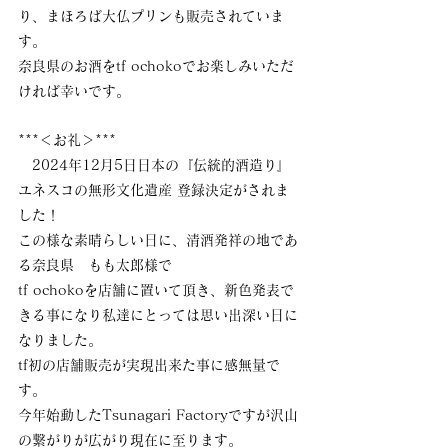
り、まほろば大仏プリンも販売されていま
す。
奈良県のお酒をtf ochokoでお楽しみいただ
ければ幸いです。
***＜お礼＞***
　2024年12月5日日本の『伝統的酒造り』
ユネスコの無形文化遺産 登録決定がされま
した！
この様な素晴らしい日に、清酒発祥の地であ
る奈良県　もも太郎様で
tf ochokoを店舗に置いて頂き、新色発表で
きる事になり私達にとっては思い出深い日に
なりました。
tf初の店舗販売が実現出来た事に感無量で
す。
今年始動したTsunagari Factoryですが沢山
の繋がりが広がり現在に至ります。