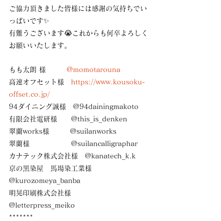
ご協力頂きました皆様には感謝の気持ちでい
っぱいです✨
有難うございます😭これからも何卒よろしく
お願いいたします。
もも太朗 様　　　
@momotarouna
高速オフセット様　
https://www.kousoku-
offset.co.jp/
94ダイニング誠様　
@94dainingmakoto
有限会社電研様　　
@this_is_denken
翠蘭works様　　　
@suilanworks
翠蘭様　　　　　　
@suilancalligraphar
カナテック株式会社様　
@kanatech_k.k　
京の黒染屋　馬場染工業様　
@kurozomeya_banba
明晃印刷株式会社様　　
@letterpress_meiko
*******