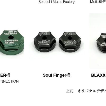
Setouchi Music Factory
Metis
LER様
Soul Finger様
BLAXX
NNECTION
上記 オリジナルデザ