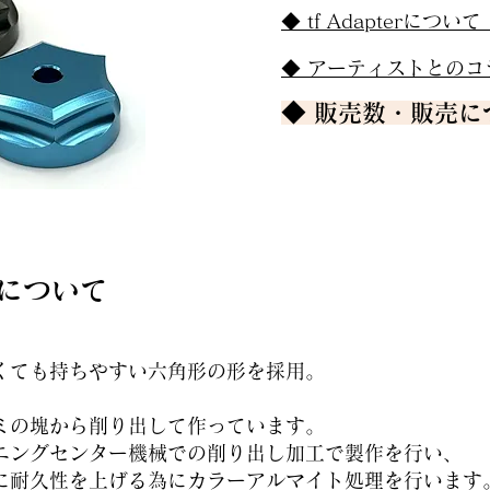
◆ tf Adapterについ
◆ アーティストとの
◆ 販売数・販売
r について
くても持ちやすい六角形の形を採用。
ミの塊から削り出して作っています。
シニングセンター機械での削り出し加工で製作を行い、
に耐久性を上げる為にカラーアルマイト処理を行います