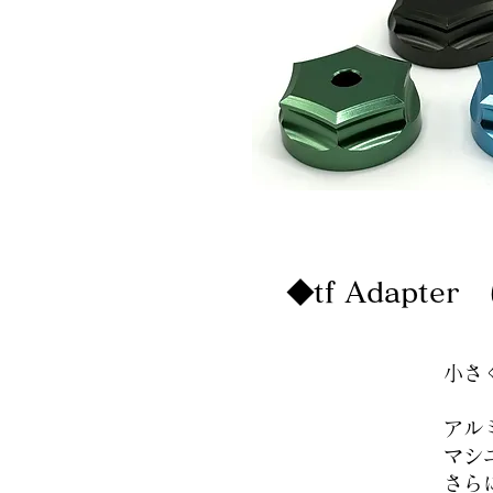
tf Adapte
◆
小さ
アル
​
マ
さら