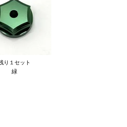
残り１セット
緑