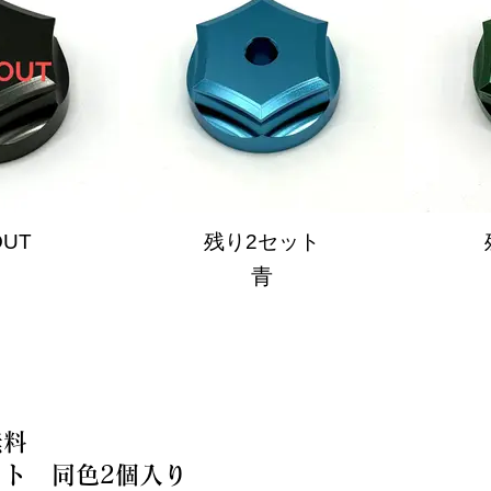
OUT
残り2セット
青
料
 同色2個入り