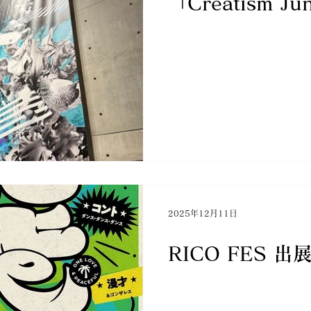
「Creatism Ju
2025年12月11日
RICO FES 出