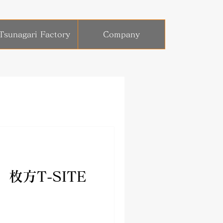
Tsunagari Factory
Company
枚方T-SITE