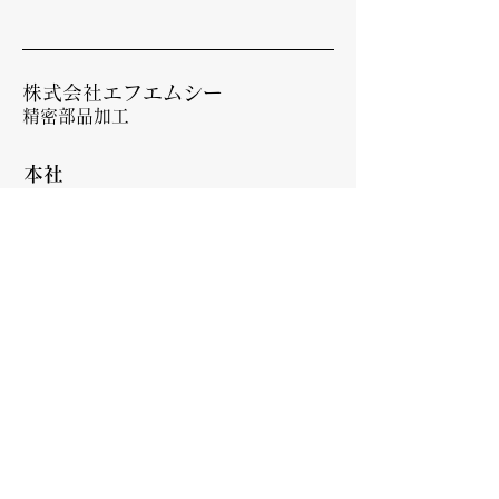
株式会社エフエムシー
精密部品加工
本社
〒536-0022
大阪府大阪市城東区永田1-4-16
TEL:
06-6965-8310
​FAX:
06-6965-8312
お問い合わせ